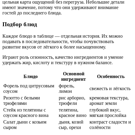
цельная карта ощущений без перегруза. Небольшие детали
имеют значение, потому что они удерживают внимание
гостей до последнего блюда.
Подбор блюд
Каждое блюдо в таблице — отдельная история. Их можно
подавать в последовательности, чтобы почувствовать
развитие вкусов от лёгкого к более насыщенному.
Играют роль сезонность, качество ингредиентов и умение
удержать жир, кислоту и текстуру в нужном балансе.
Основной
Блюдо
Особенность
ингредиент
Форель под цитрусовым
форель,
свежесть и лёгкость
соусом
лимон
Ризотто с белыми
рис арборио,
кремовая текстура,
трюфелями
трюфели
аромат земли
Стейк из телятины с
телятина,
глубокий вкус,
соусом красного вина
красное вино
мягкая прослойка
Салат дыни с козьим
дыня, козий
контраст сладости и
сыром
сыр, орехи
солёности