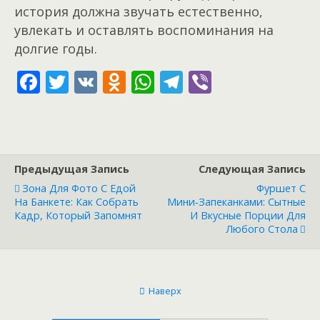
история должна звучать естественно,
увлекать и оставлять воспоминания на
долгие годы.
F
T
V
O
W
T
Vi
ac
w
K
d
h
el
b
e
itt
n
at
e
er
b
er
o
s
gr
o
kl
A
a
Предыдущая Запись
Следующая Запись
o
as
p
m
Зона Для Фото С Едой
Фуршет С
На Банкете: Как Собрать
Мини‑запеканками: Сытные
k
s
p
Кадр, Который Запомнят
И Вкусные Порции Для
Любого Стола
ni
ki
Наверх