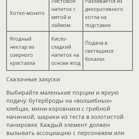
Листовой
Разливается из
напиток с
декоративного
Котел-мохито
мятой и
котла на
лаймом
подставке
Ягодный
Кисло-
Подача в
нектар из
сладкий
светящихся
озерного
напиток на
бокалах
кристалла
основе ягод
Сказочные закуски
Выбирайте маленькие порции и яркую
подачу: бутерброды на «волшебных»
хлебцах, мини-коровники с грибной
начинкой, шарики из теста в золотистой
панировке. Каждый элемент должен
вызывать ассоциацию с персонажем или