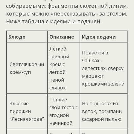
собираемыми: фрагменты сюжетной линии,
которые можно «пересказывать» за столом.
Ниже таблица с идеями и подачей.
Блюдо
Описание
Идея подачи
Лёгкий
Подаётся в
грибной
чашках-
Светлячковый
крем с
лепестках, сверху
крем-суп
легкой
мерцают
пеной
крошками зелени
сливок
Тонкие
Эльские
На подносах из
слои теста с
пирожки
веток, посыпаны
ягодной
“Лесная ягода”
сахарной пылью
начинкой