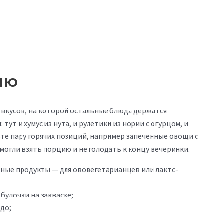
ню
й вкусов, на которой остальные блюда держатся
тут и хумус из нута, и рулетики из нории с огурцом, и
те пару горячих позиций, например запеченные овощи с
огли взять порцию и не голодать к концу вечеринки.
очные продукты — для ововегетарианцев или лакто-
булочки на закваске;
до;