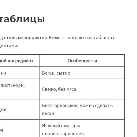
 таблицы
 стиль мероприятия. Ниже — компактная таблица с
диетами.
ой ингредиент
Особенности
ини
Веган, сытно
лист/нори,
Свежо, без мяса
Вегетарианское, можно сделать
ции
веган
Нежный вкус, для
ыр
ововегетарианцев