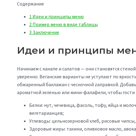
Содержание
1
Идеи и принципы меню
2
Пример меню в виде таблицы
3
Заключение
Идеи и принципы ме
Начинаем с канапе и салатов — они становятся стено
уверенно. Веганские варианты не уступают по яркости: 
обжаренный баклажан с чесночной zaправкой. Добавь
ароматной зеленью или мини-фалафели, чтобы гости м
Белки: нут, чечевица, фасоль, тофу, яйца и мол
вегетарианцев;
Углеводы: цельнозерновой хлеб, рисовые чипсы, 
Здоровые жиры: тахини, оливковое масло, авока