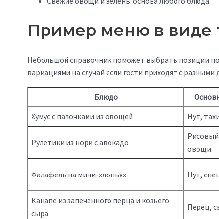
Свежие овощи и зелень: основа любого блюда.
Пример меню в виде
Небольшой справочник поможет выбрать позиции под
вариациями на случай если гости приходят с разными 
Блюдо
Основн
Хумус с палочками из овощей
Нут, тах
Рисовый 
Рулетики из нори с авокадо
овощи
Фалафель на мини-хлопьях
Нут, спе
Канапе из запеченного перца и козьего
Перец, с
сыра