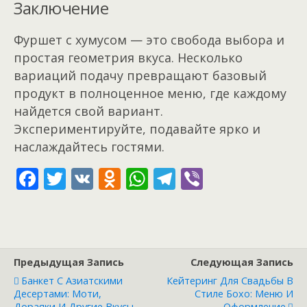
Заключение
Фуршет с хумусом — это свобода выбора и
простая геометрия вкуса. Несколько
вариаций подачу превращают базовый
продукт в полноценное меню, где каждому
найдется свой вариант.
Экспериментируйте, подавайте ярко и
наслаждайтесь гостями.
F
T
V
O
W
T
Vi
ac
w
K
d
h
el
b
e
itt
n
at
e
er
b
er
o
s
gr
o
kl
A
a
Предыдущая Запись
Следующая Запись
o
as
p
m
Банкет С Азиатскими
Кейтеринг Для Свадьбы В
Десертами: Моти,
Стиле Бохо: Меню И
Дораяки И Другие Вкусы
Оформление