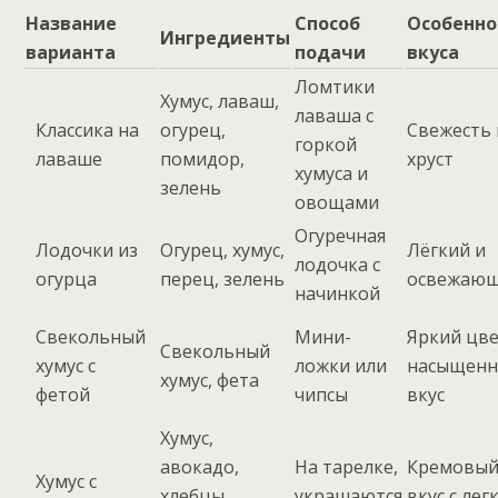
Название
Способ
Особенно
Ингредиенты
варианта
подачи
вкуса
Ломтики
Хумус, лаваш,
лаваша с
Классика на
огурец,
Свежесть 
горкой
лаваше
помидор,
хруст
хумуса и
зелень
овощами
Огуречная
Лодочки из
Огурец, хумус,
Лёгкий и
лодочка с
огурца
перец, зелень
освежаю
начинкой
Свекольный
Мини-
Яркий цве
Свекольный
хумус с
ложки или
насыщен
хумус, фета
фетой
чипсы
вкус
Хумус,
авокадо,
На тарелке,
Кремовы
Хумус с
хлебцы,
украшаются
вкус с лег