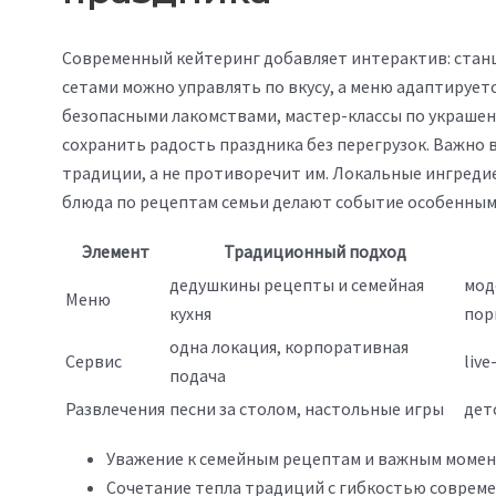
Современный кейтеринг добавляет интерактив: станц
сетами можно управлять по вкусу, а меню адаптируетс
безопасными лакомствами, мастер-классы по украше
сохранить радость праздника без перегрузок. Важно
традиции, а не противоречит им. Локальные ингреди
блюда по рецептам семьи делают событие особенным,
Элемент
Традиционный подход
дедушкины рецепты и семейная
мод
Меню
кухня
пор
одна локация, корпоративная
Сервис
liv
подача
Развлечения
песни за столом, настольные игры
дет
Уважение к семейным рецептам и важным момен
Сочетание тепла традиций с гибкостью совреме