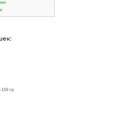
ки:
е:
шек:
-150 гр