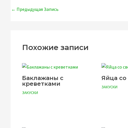
k
as
p
Навигация
←
Предыдущая Запись
sn
по
записям
iki
Похожие записи
Баклажаны с
Яйца со
креветками
ЗАКУСКИ
ЗАКУСКИ