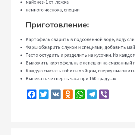
майонез-1 ст. ложка
немного чеснока, специи
Приготовление:
Картофель сварить в подсоленной воде, воду слит
Фарш обжарить с луком и специями, добавить май
Тесто остудить и разделить на кусочки. Из каждо
Выложить картофельные лепёшки на смазанный п
Каждую смазать взбитым яйцом, сверху выложить
Выпекать четверть часа при 160 градусах
Fa
T
V
O
W
Te
Vi
ce
wi
K
d
h
le
b
b
tt
n
at
gr
er
o
er
o
sA
a
o
kl
p
m