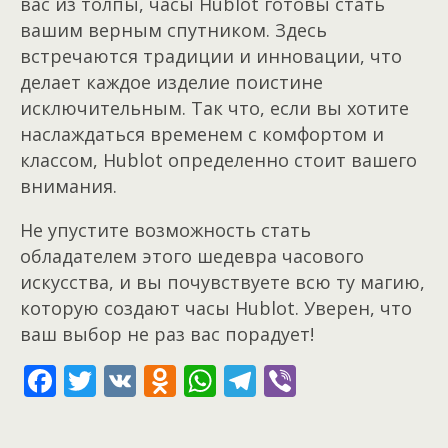
вас из толпы, часы Hublot готовы стать
вашим верным спутником. Здесь
встречаются традиции и инновации, что
делает каждое изделие поистине
исключительным. Так что, если вы хотите
наслаждаться временем с комфортом и
классом, Hublot определенно стоит вашего
внимания.
Не упустите возможность стать
обладателем этого шедевра часового
искусства, и вы почувствуете всю ту магию,
которую создают часы Hublot. Уверен, что
ваш выбор не раз вас порадует!
F
T
V
O
W
T
Vi
ac
w
K
d
h
el
b
e
itt
n
at
e
er