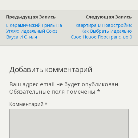
b
er
o
s
gr
o
kl
A
a
Предыдущая Запись
Следующая Запись
o
as
p
m
Керамический Гриль На
Квартира В Новостройке:
Углях: Идеальный Союз
Как Выбрать Идеально
k
s
p
Вкуса И Стиля
Свое Новое Пространство
ni
ki
Добавить комментарий
Ваш адрес email не будет опубликован.
Обязательные поля помечены
*
Комментарий
*