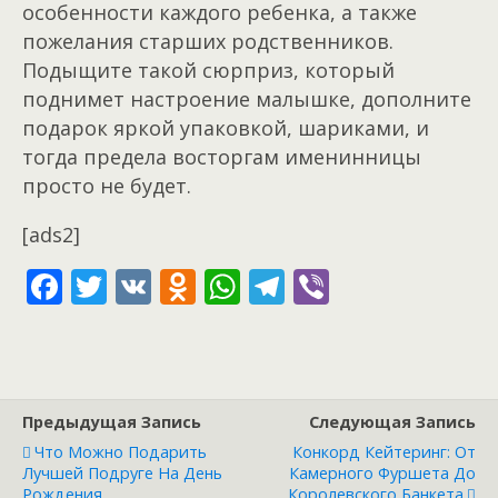
особенности каждого ребенка, а также
пожелания старших родственников.
Подыщите такой сюрприз, который
поднимет настроение малышке, дополните
подарок яркой упаковкой, шариками, и
тогда предела восторгам именинницы
просто не будет.
[ads2]
F
T
V
O
W
T
Vi
ac
w
K
d
h
el
b
e
itt
n
at
e
er
b
er
o
s
gr
o
kl
A
a
Предыдущая Запись
Следующая Запись
o
as
p
m
Что Можно Подарить
Конкорд Кейтеринг: От
Лучшей Подруге На День
Камерного Фуршета До
Рождения
Королевского Банкета