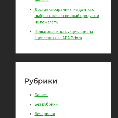
Доставка баранины на дом: как
выбрать качественный продукт и
не пожалеть
Пошаговая инструкция: замена
сцепления на LADA Priora
Рубрики
Банкет
Без рубрики
Вечеринки