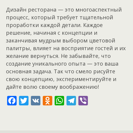
Дизайн ресторана — это многоаспектный
процесс, который требует тщательной
проработки каждой детали. Каждое
решение, начиная с концепции и
заканчивая мудрым выбором цветовой
палитры, влияет на восприятие гостей и их
желание вернуться. Не забывайте, что
создание уникального опыта — это ваша
основная задача. Так что смело рисуйте
свою концепцию, экспериментируйте и
дайте волю своему воображению!
F
T
V
O
W
T
Vi
ac
w
K
d
h
el
b
e
itt
n
at
e
er
b
er
o
s
gr