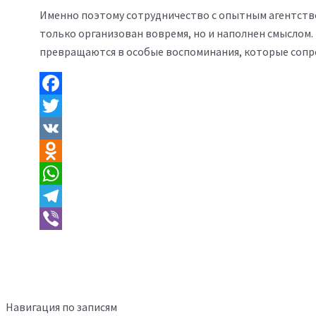
Именно поэтому сотрудничество с опытным агентство
только организован вовремя, но и наполнен смыслом.
превращаются в особые воспоминания, которые сопр
Facebook
Twitter
VK
Odnoklassniki
WhatsApp
Telegram
Viber
Навигация по записям