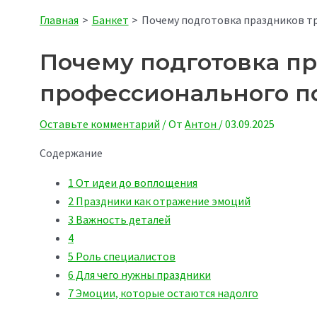
Главная
Банкет
Почему подготовка праздников т
Почему подготовка п
профессионального п
Оставьте комментарий
/ От
Антон
/
03.09.2025
Содержание
1
От идеи до воплощения
2
Праздники как отражение эмоций
3
Важность деталей
4
5
Роль специалистов
6
Для чего нужны праздники
7
Эмоции, которые остаются надолго