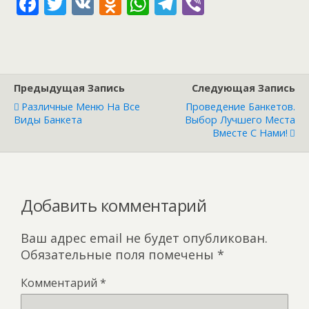
F
T
V
O
W
T
Vi
ac
w
K
d
h
el
b
e
itt
n
at
e
er
b
er
o
s
gr
o
kl
A
a
Предыдущая Запись
Следующая Запись
o
as
p
m
Различные Меню На Все
Проведение Банкетов.
Виды Банкета
Выбор Лучшего Места
k
s
p
Вместе С Нами!
ni
ki
Добавить комментарий
Ваш адрес email не будет опубликован.
Обязательные поля помечены
*
Комментарий
*