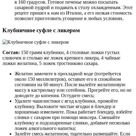
в 160 градусов. Готовое печенье можно посыпать
сахарной пудрой и подавать к столу охлажденным. Этот
рецепт пришел к нам из Италии, а его низкая стоимость
позволит приготовить угощение в любых условиях.
Клубничное суфле с ликером
Состав:
150 грамм клубники, 4 столовые ложки густых
сливочек и столько же ложек крепкого ликера, 4 чайные
ложки желатина, 5 ложек тростниково сахара.
Желатин замочите в прохладной воде (потребуется
около 150 миллилитров), оставьте его в спокойном
состоянии на 60 минут. После вылейте желатиновую
массу в кастрюльку или сотейник. Прогрейте его, но не
доводите до кипения. Остудите смесь;
Удалите чашелистики с ягод клубники, промойте
клубнику. Выложите чистые ягодки в блендер и
хорошенько измельчите. Пока работает блендер, взбейте
сливки с сахаром при помощи миксера. Смешайте
клубнику и подсахаренные сливки, добавьте несколько
ложек алкогольного напитка;
Залейте смесь желатином, тщательно размешайте. Если