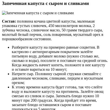
Запеченная капуста с сыром и сливками
Состав:
половина кочана цветной капусты, маленькая
упаковка густых сливочек, 450 миллилитров молока, 2
зубчика чеснока, сливочное масло, 50 грамм твердого сыра,
молотый белый перчик, соль поваренная, мускатный орех в
порошкообразном состоянии.
Разберите капусту на примерно равные соцветия. В
кастрюлю с антипригарным покрытием залейте
питьевую воду, добавьте молоко (нужно столько же,
сколько и воды), посолите и поставьте на средний огонь.
Когда жидкость начнет кипеть, положите в нее капусту
и оставьте вариться на 10 минут;
Натрите сыр. Половину сырной стружки смешайте с
давленным чесноком, сливками, перцем и мускатным
орехом;
К этому времени капуста будет готова, так что слейте
воду и выложите капусту на противень. Залейте овощ
смесью из сливок и сыра. Запекать блюдо нужно 10
минут при 200 градусах. Когда пройдет это время,
засыпьте блюдо оставшимся сыром и поставьте
пропекаться на 5 минуток.