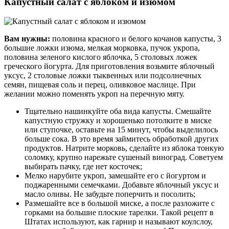
Капустный салат с яблоком и изюмом
Вам нужны:
половина красного и белого кочанов капусты, 3
большие ложки изюма, мелкая морковка, пучок укропа,
половина зеленого кислого яблочка, 5 столовых ложек
греческого йогурта. Для приготовления возьмите яблочный
уксус, 2 столовые ложки тыквенных или подсолнечных
семян, пищевая соль и перец, оливковое маслице. При
желании можно поменять укроп на перечную мяту.
Тщательно нашинкуйте оба вида капусты. Смешайте
капустную стружку и хорошенько потолките в миске
или ступочке, оставьте на 15 минут, чтобы выделилось
больше сока. В это время займитесь обработкой других
продуктов. Натрите морковь, сделайте из яблока тонкую
соломку, крупно нарежьте сушеный виноград. Советуем
выбирать пачку, где нет косточек;
Мелко нарубите укроп, замешайте его с йогуртом и
поджаренными семечками. Добавьте яблочный уксус и
масло оливы. Не забудьте поперчить и посолить;
Размешайте все в большой миске, а после разложите с
горками на большие плоские тарелки. Такой рецепт в
Штатах используют, как гарнир и называют коулслоу,