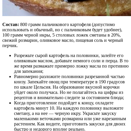
Состав:
800 грамм пальчикового картофеля (допустимо
использовать и обычный, но с пальчиковым будет удобнее),
100 грамм черной икры, 5 столовых ложек сметаны в 20%,
свежий розмарин, оливковое масло, пищевая соль и черный
перчик.
Разрежьте сырой картофель на половинки, залейте его
оливковым маслом, добавьте немного соли и перца. В то
же время размажьте примерно ложку масла по противню
для запекания;
Равномерно разложите половинки разрезанной частью
книзу. Запекайте овощ при температуре в 190 градусов
по шкале Цельсия. На образование вкусной корочки
уйдет около получаса. Но не полагайтесь на цифры из
рецептов и внимательно следите за состоянием блюда;
Когда приготовление подойдет к концу, охладите
картофель минут 10. На каждую половинку выложите
сметану, а на нее — черную икру. Украсьте закуску
маленькими веточками розмарина или уже нарезанным
растением. Как видите, приготовить закуски для двоих
быстро и недорого вполне реально.