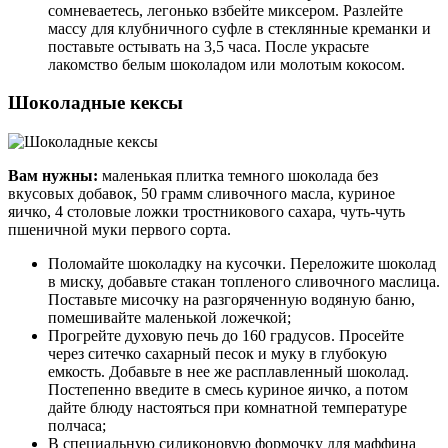
сомневаетесь, легонько взбейте миксером. Разлейте
массу для клубничного суфле в стеклянные креманки и
поставьте остывать на 3,5 часа. После украсьте
лакомство белым шоколадом или молотым кокосом.
Шоколадные кексы
Вам нужны:
маленькая плитка темного шоколада без
вкусовых добавок, 50 грамм сливочного масла, куриное
яичко, 4 столовые ложки тростникового сахара, чуть-чуть
пшеничной муки первого сорта.
Поломайте шоколадку на кусочки. Переложите шоколад
в миску, добавьте стакан топленого сливочного маслица.
Поставьте мисочку на разгоряченную водяную баню,
помешивайте маленькой ложечкой;
Прогрейте духовую печь до 160 градусов. Просейте
через ситечко сахарный песок и муку в глубокую
емкость. Добавьте в нее же расплавленный шоколад.
Постепенно введите в смесь куриное яичко, а потом
дайте блюду настояться при комнатной температуре
полчаса;
В специальную силиконовую формочку для маффина