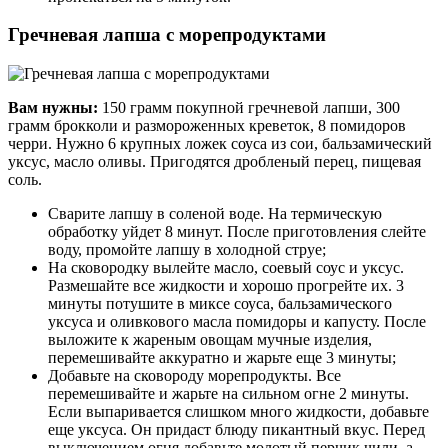
Гречневая лапша с морепродуктами
Вам нужны:
150 грамм покупной гречневой лапши, 300
грамм брокколи и размороженных креветок, 8 помидоров
черри. Нужно 6 крупных ложек соуса из сои, бальзамический
уксус, масло оливы. Пригодятся дробленый перец, пищевая
соль.
Сварите лапшу в соленой воде. На термическую
обработку уйдет 8 минут. После приготовления слейте
воду, промойте лапшу в холодной струе;
На сковородку вылейте масло, соевый соус и уксус.
Размешайте все жидкости и хорошо прогрейте их. 3
минуты потушите в миксе соуса, бальзамического
уксуса и оливкового масла помидоры и капусту. После
выложите к жареным овощам мучные изделия,
перемешивайте аккуратно и жарьте еще 3 минуты;
Добавьте на сковороду морепродукты. Все
перемешивайте и жарьте на сильном огне 2 минуты.
Если выпаривается слишком много жидкости, добавьте
еще уксуса. Он придаст блюду пикантный вкус. Перед
выключением огня добавьте молотый перчик чили, а