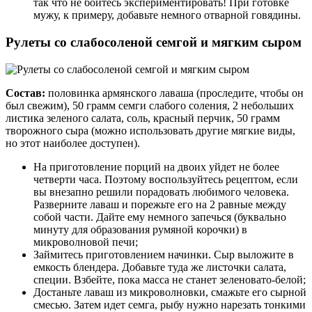
так что не бойтесь экспериментировать! При готовке
мужу, к примеру, добавьте немного отварной говядины.
Рулеты со слабосоленой семгой и мягким сыром
Состав:
половинка армянского лаваша (проследите, чтобы он
был свежим), 50 грамм семги слабого соления, 2 небольших
листика зеленого салата, соль, красный перчик, 50 грамм
творожного сыра (можно использовать другие мягкие виды,
но этот наиболее доступен).
На приготовление порций на двоих уйдет не более
четверти часа. Поэтому воспользуйтесь рецептом, если
вы внезапно решили порадовать любимого человека.
Разверните лаваш и порежьте его на 2 равные между
собой части. Дайте ему немного запечься (буквально
минуту для образования румяной корочки) в
микроволновой печи;
Займитесь приготовлением начинки. Сыр выложите в
емкость блендера. Добавьте туда же листочки салата,
специи. Взбейте, пока масса не станет зеленовато-белой;
Достаньте лаваш из микроволновки, смажьте его сырной
смесью. Затем идет семга, рыбу нужно нарезать тонкими