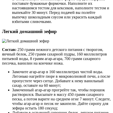
поставьте бумажные формочки. Наполните их
настоявшимся тестом для кексиков, наполните тестом и
выпекайте 30 минут. Перед подачей вы полейте
выпечку шоколадным соусом или украсить каждый
взбитыми сливочками.
Легкий домашний зефир
Состав:
250 грамм нежного детского питания с творогом,
яичный белок, 250 грамм сахарной пудры, 160 миллилитров
питьевой воды, 8 грамм агар-агара, 700 грамм сахарного
песочка, ванилин на кончике ножа.
Замочите агар-агар в 160 миллилитрах чистой воды.
Легонько нагрейте пюре в микроволновой печи, а после
пропустите через ситце. Добавьте к нему ванильный
сахар, оставьте на 60 минут;
Замоченный агар-агар прогрейте так, чтобы порошок
растворился. Высыпьте в массу 450 грамм сахарного
песка, а потом варите на среднем огне 7 минут. Следите,
чтобы агар-агар и песок не закипели. Дайте сиропу для
зефира остыть 180 секунд;
Добавьте в остывший сиропчик белок, детское питание.