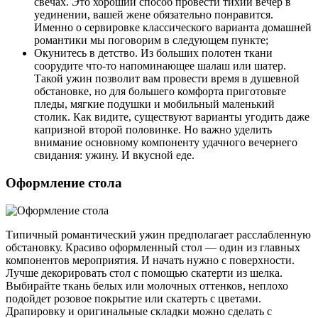
свечах. Это хороший способ провести тихий вечер в
уединении, вашей жене обязательно понравится.
Именно о сервировке классического варианта домашней
романтики мы поговорим в следующем пункте;
Окунитесь в детство. Из больших полотен ткани
соорудите что-то напоминающее шалаш или шатер.
Такой ужин позволит вам провести время в душевной
обстановке, но для большего комфорта приготовьте
пледы, мягкие подушки и мобильный маленький
столик. Как видите, существуют варианты угодить даже
капризной второй половинке. Но важно уделить
внимание основному компоненту удачного вечернего
свидания: ужину. И вкусной еде.
Оформление стола
Типичный романтический ужин предполагает расслабленную
обстановку. Красиво оформленный стол — один из главных
компонентов мероприятия. И начать нужно с поверхности.
Лучше декорировать стол с помощью скатерти из шелка.
Выбирайте ткань белых или молочных оттенков, неплохо
подойдет розовое покрытие или скатерть с цветами.
Драпировку и оригинальные складки можно сделать с