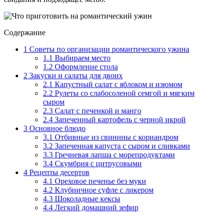
Содержание
1
Советы по организации романтического ужина
1.1
Выбираем место
1.2
Оформление стола
2
Закуски и салаты для двоих
2.1
Капустный салат с яблоком и изюмом
2.2
Рулеты со слабосоленой семгой и мягким
сыром
2.3
Салат с печенкой и манго
2.4
Запеченный картофель с черной икрой
3
Основное блюдо
3.1
Отбивные из свинины с кориандром
3.2
Запеченная капуста с сыром и сливками
3.3
Гречневая лапша с морепродуктами
3.4
Скумбрия с цитрусовыми
4
Рецепты десертов
4.1
Ореховое печенье без муки
4.2
Клубничное суфле с ликером
4.3
Шоколадные кексы
4.4
Легкий домашний зефир