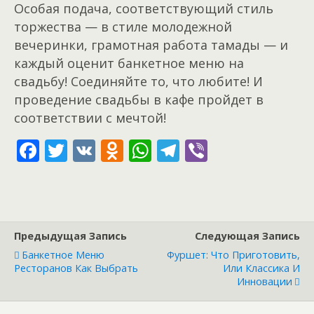
Особая подача, соответствующий стиль
торжества — в стиле молодежной
вечеринки, грамотная работа тамады — и
каждый оценит банкетное меню на
свадьбу! Соединяйте то, что любите! И
проведение свадьбы в кафе пройдет в
соответствии с мечтой!
F
T
V
O
W
T
Vi
ac
w
K
d
h
el
b
e
itt
n
at
e
er
b
er
o
s
gr
o
kl
A
a
Предыдущая Запись
Следующая Запись
o
as
p
m
Банкетное Меню
Фуршет: Что Приготовить,
Ресторанов Как Выбрать
Или Классика И
k
s
p
Инновации
ni